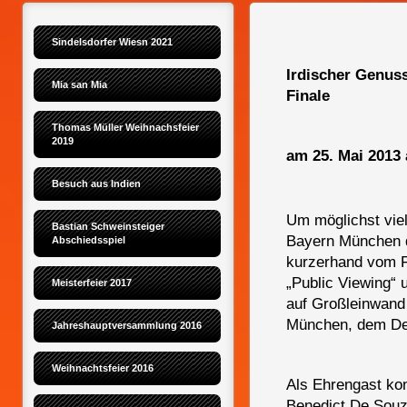
Sindelsdorfer Wiesn 2021
Irdischer Genus
Mia san Mia
Finale
Thomas Müller Weihnachsfeier 
2019
am 25. Mai 2013 
Besuch aus Indien
Um möglichst vie
Bastian Schweinsteiger 
Bayern München d
Abschiedsspiel
kurzerhand vom Fa
„Public Viewing“
Meisterfeier 2017
auf Großleinwand
München, dem De
Jahreshauptversammlung 2016
Weihnachtsfeier 2016
Als Ehrengast ko
Benedict De Souz