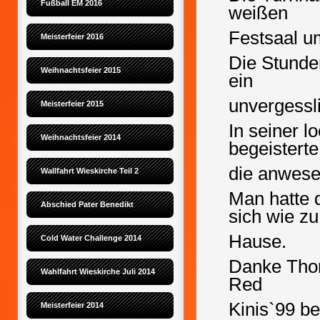
Fußball EM 2016
weißen
Festsaal u
Meisterfeier 2016
Die Stunde
Weihnachtsfeier 2015
ein
unvergessl
Meisterfeier 2015
In seiner l
Weihnachtsfeier 2014
begeisterte
die anwese
Wallfahrt Wieskirche Teil 2
Man hatte d
Abschied Pater Benedikt
sich wie zu
Hause.
Cold Water Challenge 2014
Danke Thom
Wahlfahrt Wieskirche Juli 2014
Red
Kinis`99 be
Meisterfeier 2014