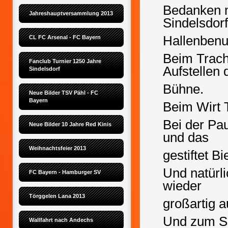
Bedanken 
Jahreshauptversammlung 2013
Sindelsdorf
Hallenbenu
CL FC Arsenal - FC Bayern
Beim Trach
Fanclub Turnier 1250 Jahre 
Aufstellen 
Sindelsdorf
Bühne.
Neue Bilder TSV Pähl - FC 
Bayern
Beim Wirt 
Bei der Pa
Neue Bilder 10 Jahre Red Kinis
und das
Weihnachtsfeier 2013
gestiftet Bi
Und natürli
FC Bayern - Hamburger SV
wieder
Törggelen Lana 2013
großartig a
Und zum Sc
Wallfahrt nach Andechs